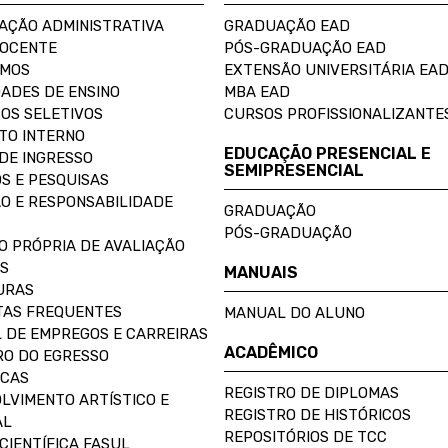
AÇÃO ADMINISTRATIVA
GRADUAÇÃO EAD
DOCENTE
PÓS-GRADUAÇÃO EAD
OMOS
EXTENSÃO UNIVERSITÁRIA EA
ADES DE ENSINO
MBA EAD
OS SELETIVOS
CURSOS PROFISSIONALIZANTE
TO INTERNO
EDUCAÇÃO PRESENCIAL E
DE INGRESSO
SEMIPRESENCIAL
S E PESQUISAS
O E RESPONSABILIDADE
GRADUAÇÃO
PÓS-GRADUAÇÃO
O PRÓPRIA DE AVALIAÇÃO
S
MANUAIS
URAS
AS FREQUENTES
MANUAL DO ALUNO
 DE EMPREGOS E CARREIRAS
ACADÊMICO
O DO EGRESSO
ECAS
REGISTRO DE DIPLOMAS
LVIMENTO ARTÍSTICO E
REGISTRO DE HISTÓRICOS
AL
REPOSITÓRIOS DE TCC
CIENTÍFICA FASUL