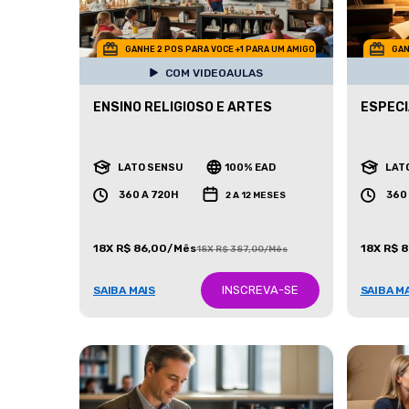
GANHE 2 POS PARA VOCE +1 PARA UM AMIGO
GAN
COM VIDEOAULAS
ENSINO RELIGIOSO E ARTES
ESPECI
LATO SENSU
100% EAD
LAT
360 A 720H
360
2 A 12 MESES
18X R$ 86,00/Mês
18X R$ 
18X R$ 387,00/Mês
INSCREVA-SE
SAIBA MAIS
SAIBA M