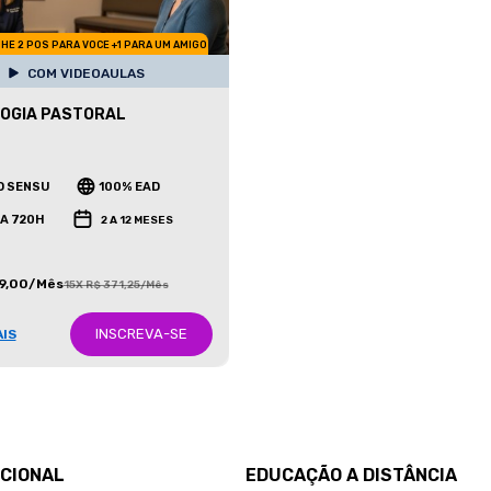
HE 2 POS PARA VOCE +1 PARA UM AMIGO
COM VIDEOAULAS
OGIA PASTORAL
O SENSU
100% EAD
 A 720H
2 A 12 MESES
99,00/Mês
15X R$ 371,25/Mês
INSCREVA-SE
AIS
UCIONAL
EDUCAÇÃO A DISTÂNCIA