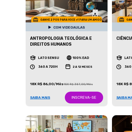
GANHE 2 POS PARA VOCE +1 PARA UM AMIGO
GAN
COM VIDEOAULAS
ANTROPOLOGIA TEOLÓGICA E
CIÊNCI
DIREITOS HUMANOS
LATO SENSU
100% EAD
LAT
360 A 720H
360
2 A 12 MESES
18X R$ 86,00/Mês
18X R$ 
18X R$ 387,00/Mês
INSCREVA-SE
SAIBA MAIS
SAIBA M