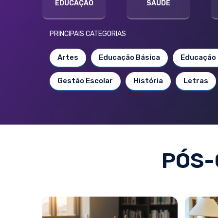
EDUCAÇÃO
SAÚDE
PRINCIPAIS CATEGORIAS
Artes
Educação Básica
Educação 
Gestão Escolar
História
Letras
PÓS-