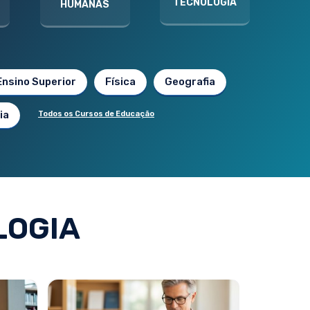
TECNOLOGIA
HUMANAS
Ensino Superior
Física
Geografia
ia
Todos os Cursos de Educação
LOGIA