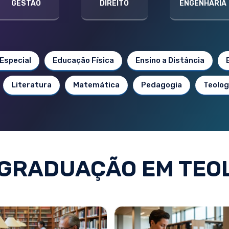
GESTÃO
DIREITO
ENGENHARIA
Especial
Educação Física
Ensino a Distância
Literatura
Matemática
Pedagogia
Teolog
GRADUAÇÃO EM TEO