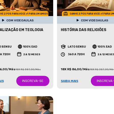
HE 2 POS PARA VOCE +1 PARA UM AMIGO
GANHE 2 POS PARA VOCE +1 PARA U
COM VIDEOAULAS
COM VIDEOAULAS
ALIZAÇÃO EM TEOLOGIA
HISTÓRIA DAS RELIGIÕES
O SENSU
100% EAD
LATO SENSU
100% EAD
 A 720H
360 A 720H
2 A 12 MESES
2 A 12 MESE
86,00/Mês
18X R$ 86,00/Mês
18X R$ 387,00/Mês
18X R$ 387,00/Mê
INSCREVA-SE
INSCREVA
AIS
SAIBA MAIS