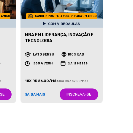
M AMIGO
GANHE 2 POS PARA VOCE +1 PARA UM AMIGO
COM VIDEOAULAS
MBA EM LIDERANÇA, INOVAÇÃO E
TECNOLOGIA
LATO SENSU
100% EAD
360 A 720H
S
2 A 12 MESES
18X R$ 86,00/Mês
s
18X R$ 387,00/Mês
-SE
INSCREVA-SE
SAIBA MAIS