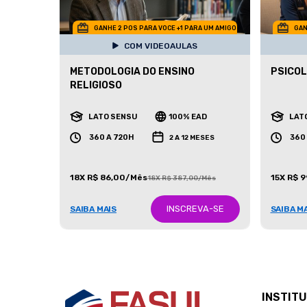
GANHE 2 POS PARA VOCE +1 PARA UM AMIGO
GAN
COM VIDEOAULAS
METODOLOGIA DO ENSINO
PSICOL
RELIGIOSO
LATO SENSU
100% EAD
LAT
360 A 720H
360
2 A 12 MESES
18X R$ 86,00/Mês
15X R$ 
18X R$ 387,00/Mês
INSCREVA-SE
SAIBA MAIS
SAIBA M
INSTIT