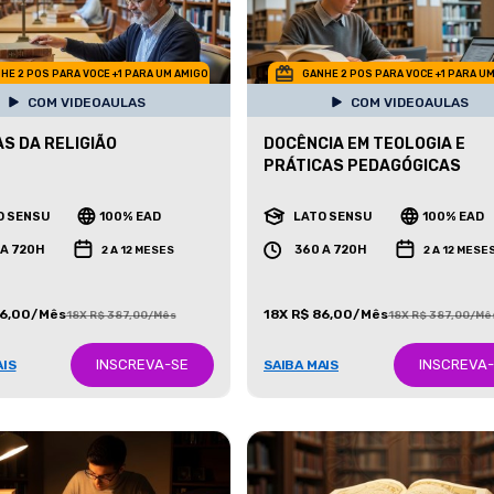
HE 2 POS PARA VOCE +1 PARA UM AMIGO
GANHE 2 POS PARA VOCE +1 PARA U
COM VIDEOAULAS
COM VIDEOAULAS
AS DA RELIGIÃO
DOCÊNCIA EM TEOLOGIA E
PRÁTICAS PEDAGÓGICAS
O SENSU
100% EAD
LATO SENSU
100% EAD
 A 720H
360 A 720H
2 A 12 MESES
2 A 12 MESE
86,00/Mês
18X R$ 86,00/Mês
18X R$ 387,00/Mês
18X R$ 387,00/Mê
INSCREVA-SE
INSCREVA
AIS
SAIBA MAIS